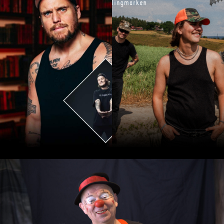
STAYSMAN
KNIVBLA
& Katastrofe.
Lørdag 4.Juli
Lørdag 4.Juli
Les mer
Les mer