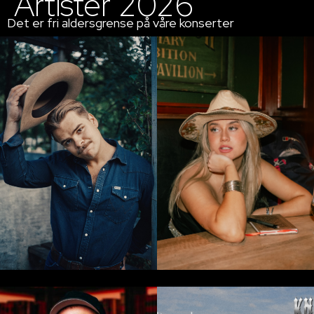
Artister 2026
Det er fri aldersgrense på våre konserter
TOBIAS
STEN
MADELÉ
Fredag 3.juli.
Fredag 3. Juli
Les mer
Les mer