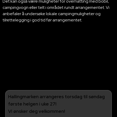
Det kan også være muligheter for overnatting med bobil,
campingvogn eller telt i området rundt arrangementet. Vi
anbefaler å undersøke lokale campingmuligheter og
tilrettelegging i god tid før arrangementet.
Hallingmarken arrangeres torsdag til søndag
første helgen i uke 27!
Vi ønsker deg velkommen!