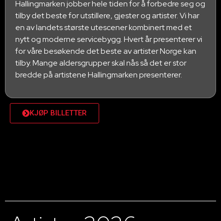
Hallingmarken jobber hele tiden for å forbedre seg og
tilby det beste for utstillere, gjester og artister. Vi har
en av landets største utescener kombinert med et
nytt og moderne servicebygg. Hvert år presenterer vi
for våre besøkende det beste av artister Norge kan
tilby. Mange aldersgrupper skal nås så det er stor
bredde på artistene Hallingmarken presenterer.
KJØP BILLETTER